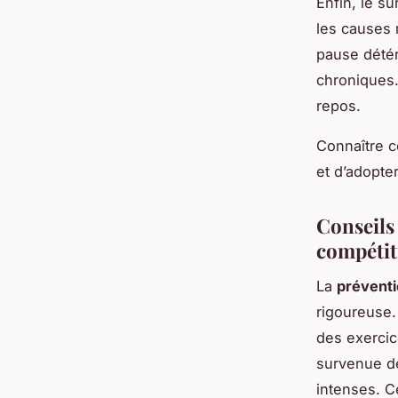
Enfin, le s
les causes 
pause détéri
chroniques.
repos.
Connaître c
et d’adopte
Conseils 
compétit
La
préventi
rigoureuse.
des exercice
survenue de
intenses. C