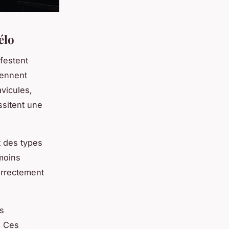
élo
festent
iennent
avicules,
ssitent une
nt des types
moins
orrectement
rs
. Ces