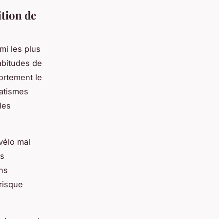
ition de
mi les plus
abitudes de
ortement le
matismes
les
vélo mal
es
ons
risque