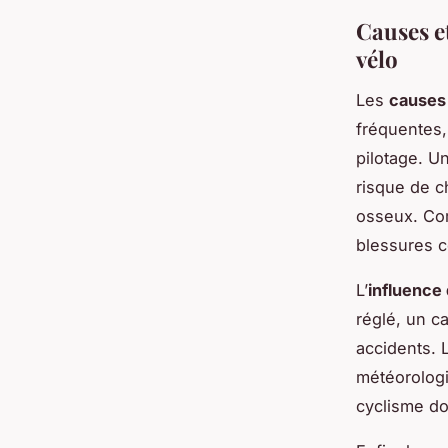
Causes e
vélo
Les
causes 
fréquentes,
pilotage. U
risque de c
osseux. Com
blessures c
L’
influence 
réglé, un 
accidents. 
météorologi
cyclisme do