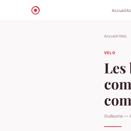
Accueil
Ac
Accueil
›
Velo
VELO
Les 
comp
com
Guillaume — 4