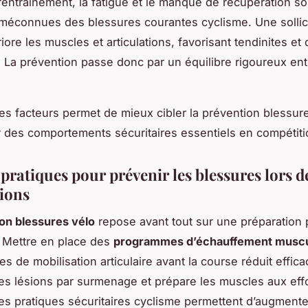
urentraînement, la fatigue et le manque de récupération s
méconnues des blessures courantes cyclisme. Une sollici
ore les muscles et articulations, favorisant tendinites et
 La prévention passe donc par un équilibre rigoureux entr
es facteurs permet de mieux cibler la prévention blessure
r des comportements sécuritaires essentiels en compétiti
pratiques pour prévenir les blessures lors d
ions
on blessures vélo
repose avant tout sur une préparation
 Mettre en place des
programmes d’échauffement muscu
s de mobilisation articulaire avant la course réduit effic
s lésions par surmenage et prépare les muscles aux eff
es pratiques sécuritaires cyclisme permettent d’augmente