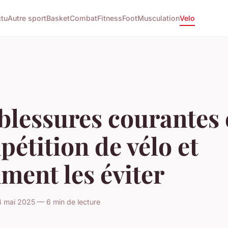
tu
Autre sport
Basket
Combat
Fitness
Foot
Musculation
Velo
blessures courantes
étition de vélo et
ment les éviter
 mai 2025 — 6 min de lecture