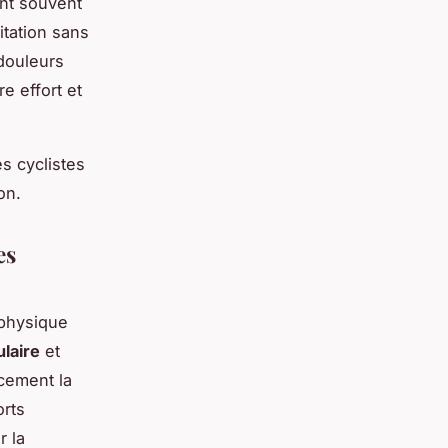
ont souvent
tation sans
 douleurs
e effort et
s cyclistes
on.
es
 physique
laire
et
acement la
orts
r la