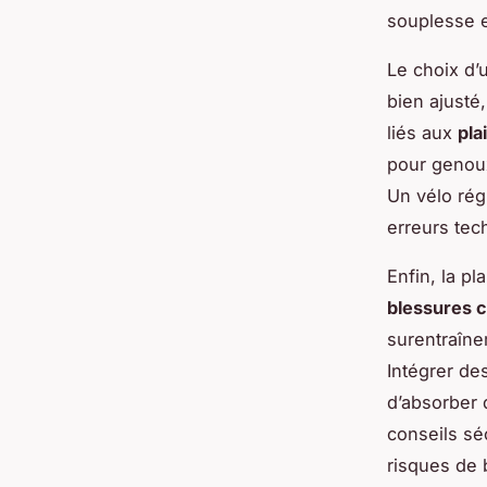
souplesse et
Le choix d’
bien ajusté
liés aux
pla
pour genoux
Un vélo régl
erreurs tec
Enfin, la pl
blessures 
surentraîne
Intégrer de
d’absorber 
conseils sé
risques de 