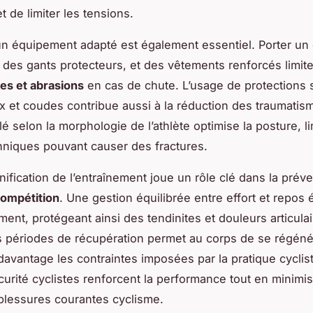
 de limiter les tensions.
un équipement adapté est également essentiel. Porter un
, des gants protecteurs, et des vêtements renforcés limite
ies et abrasions
en cas de chute. L’usage de protections 
 et coudes contribue aussi à la réduction des traumatis
é selon la morphologie de l’athlète optimise la posture, li
hniques pouvant causer des fractures.
anification de l’entraînement joue un rôle clé dans la prév
compétition
. Une gestion équilibrée entre effort et repos é
ment, protégeant ainsi des tendinites et douleurs articulai
s périodes de récupération permet au corps de se régéné
davantage les contraintes imposées par la pratique cyclis
curité cyclistes renforcent la performance tout en minimis
blessures courantes cyclisme.