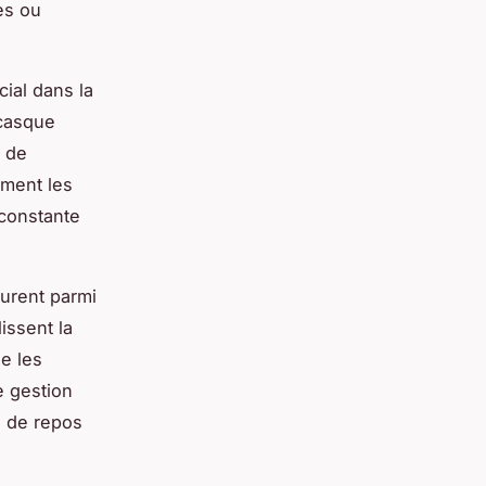
es ou
cial dans la
 casque
s de
mment les
 constante
gurent parmi
issent la
e les
e gestion
s de repos