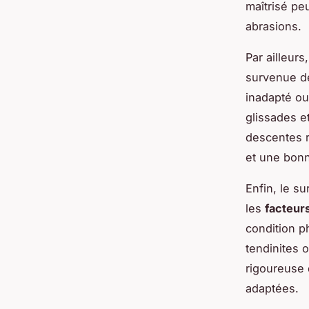
maîtrisé pe
abrasions.
Par ailleurs, 
survenue 
inadapté ou
glissades e
descentes r
et une bonn
Enfin, le s
les
facteur
condition p
tendinites 
rigoureuse 
adaptées.