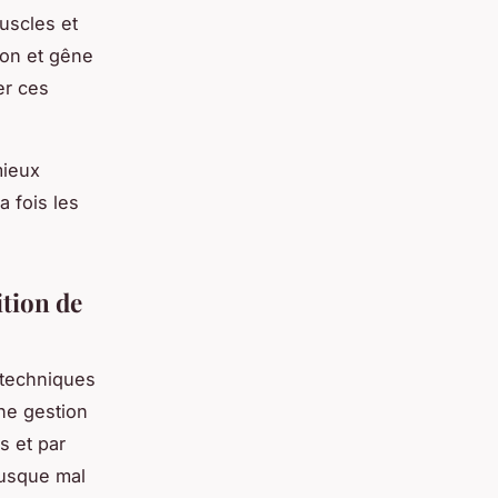
uscles et
ion et gêne
er ces
mieux
a fois les
ition de
 techniques
ne gestion
s et par
rusque mal