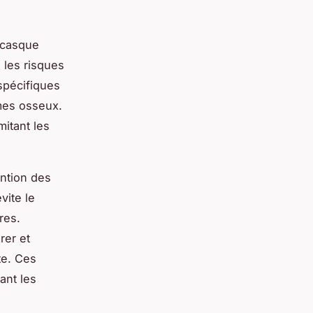
 casque
 les risques
spécifiques
mes osseux.
mitant les
ention des
vite le
res.
rer et
te. Ces
ant les