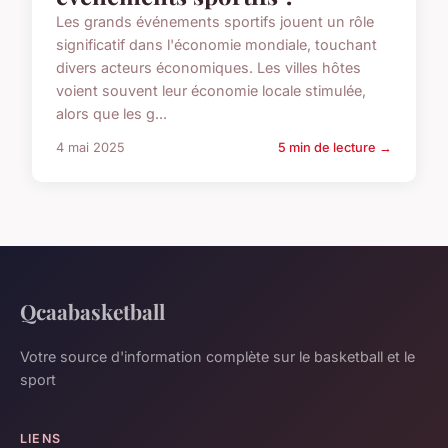
Les grands événements sportifs jouent un rôle
significatif dans l'économie mondiale, touchant
divers acteurs économiques. Les villes hôtes
voient souvent leur économie locale stimulée,
alors que les g...
4 mai 2025
5 min de lecture →
Qcaabasketball
Votre source d'information complète sur le basketball et le
sport
LIENS